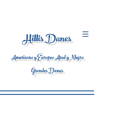
Hillis Danes
Americano y Europeo Azul y Negro
Grandes Danes